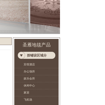
圣雁地毯产品
按铺设区域分
宾馆酒店
办公场所
娱乐会所
休闲中心
家居
飞机场