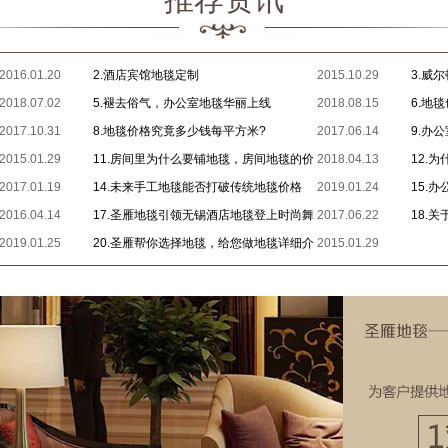
2016.01.20
2.酒店宾馆地毯定制
2015.10.29
3.威
2018.07.02
5.褪去俗气，办公室地毯华丽上线
2018.08.15
毯的小秘
6.地
2017.10.31
8.地毯价格究竟多少钱每平方米?
2017.06.14
9.办
2015.01.29
11.房间里为什么要铺地毯，房间地毯的价
2018.04.13
是哪种
12.
2017.01.19
格是多少？
14.未来手工地毯能否打破传统地毯价格
2019.01.24
15.
2016.04.14
17.圣雁地毯引领无锡酒店地毯登上时尚舞
2017.06.22
18.
2019.01.25
台
20.圣雁帮你选择地毯，给您做地毯详细介
2015.01.29
你的几件
绍