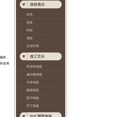
按材质分
羊毛
尼龙
丙纶
混纺
玉米纤维
按工艺分
偏差，
所使用
阿克明地毯
威尔顿地毯
方块地毯
簇绒地毯
彩印地毯
手工地毯
PVC塑胶地板