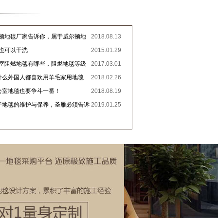
尔顿地毯厂家告诉你，属于威尔顿地
2018.08.13
密！
毯也可以干洗
2015.01.29
公室阻燃地毯有哪些，阻燃地毯等级
2017.03.01
为什么外国人都喜欢用羊毛家用地毯
2018.02.26
办公室地毯也要争斗一番！
2018.08.19
关于地毯的维护与保养，圣雁必须告诉
2019.01.25
事