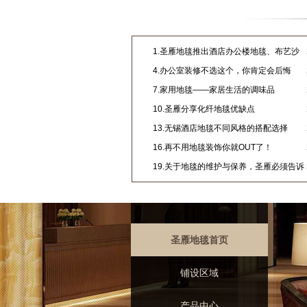
1.圣雁地毯推出酒店办公楼地毯、布艺沙
发等清洗项目
4.办公室装修不选这个，你肯定会后悔
7.家用地毯——家居生活的调味品
10.圣雁分享化纤地毯优缺点
13.无锡酒店地毯不同风格的搭配选择
16.再不用地毯装饰你就OUT了！
19.关于地毯的维护与保养，圣雁必须告诉
你的几件事
圣雁地毯首页
铺设区域
产品中心