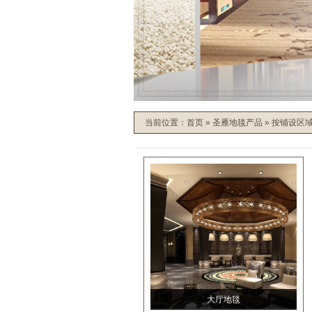
当前位置：
首页
»
圣雁地毯产品
»
按铺设区
大厅地毯