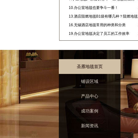
负着多少人的心血
10.办公室地毯也要争斗一番！
13.酒店阻燃地毯B1级有哪几种？阻燃地毯
的材质有哪些？
16.无锡酒店地毯常用的种类和分类
19.办公室地毯决定了员工的工作效率
圣雁地毯首页
铺设区域
产品中心
成功案例
新闻资讯