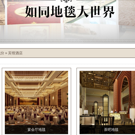
域分
»
宾馆酒店
宴会厅地毯
茶吧地毯