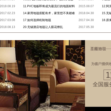
2018.08.19
11.PVC地板即将成为最流行的地面材料
2015.08.07
台
12.
2017.02.23
14.家用地毯搭配有术，家里想不美都难
2018.04.30
毯为什么
15.
2017.03.08
17.如何选择机制地毯
2017.04.30
18.
2018.08.13
20.无锡酒店地毯让人眼花缭乱
2017.05.30
全国服