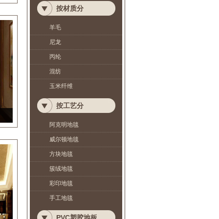
按材质分
羊毛
尼龙
丙纶
混纺
玉米纤维
按工艺分
阿克明地毯
威尔顿地毯
方块地毯
簇绒地毯
彩印地毯
手工地毯
PVC塑胶地板