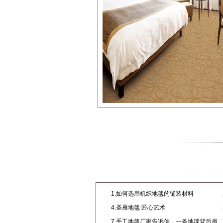
1.如何选用机织地毯的铺装材料
4.圣雁地毯 匠心艺术
7.手工地毯厂家告诉你，一条地毯背后肩