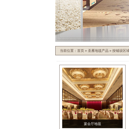
当前位置：
首页
»
圣雁地毯产品
»
按铺设区
宴会厅地毯