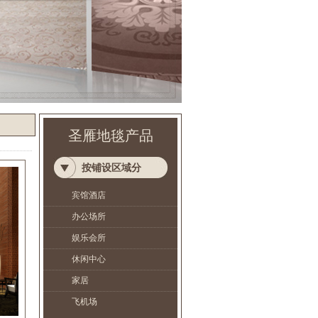
圣雁地毯产品
按铺设区域分
宾馆酒店
办公场所
娱乐会所
休闲中心
家居
飞机场